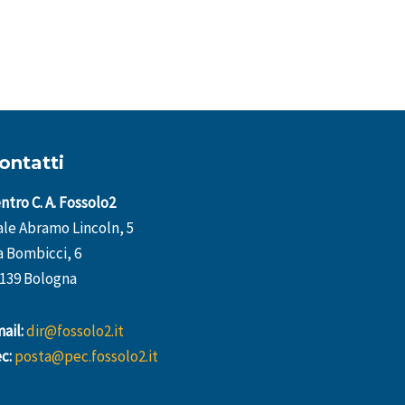
ontatti
ntro C. A. Fossolo2
ale Abramo Lincoln, 5
a Bombicci, 6
139 Bologna
ail:
dir@fossolo2.it
c:
posta@pec.fossolo2.it