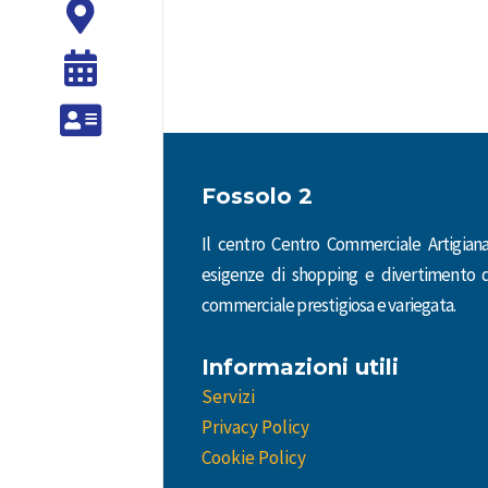
alle
alle
20:00
20:00
Domenica
Fossolo2,
08:30
viale
alle
Abramo
13:00
Lincoln,
Fossolo 2
(solo
5,
SMK
vi
Il centro Centro Commerciale Artigianal
Conad)
aspetta
esigenze di shopping e divertimento d
con
commerciale prestigiosa e variegata.
le
innumerevoli
Informazioni utili
offerte!
Servizi
Privacy Policy
Puoi
Cookie Policy
raggiungerci