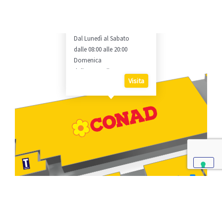
Tel.
051/541052
Fax:
051/549064
Orario
Dal Lunedì al Sabato
dalle 08:00 alle 20:00
Domenica
dalle 08:30 alle 13:00
Visita
9
7
7
6
3
5
4
2