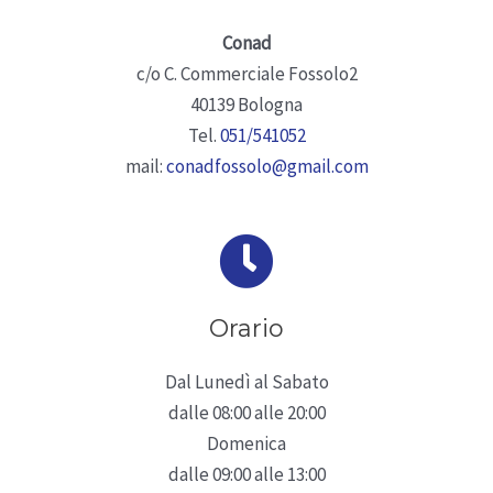
Conad
c/o C. Commerciale Fossolo2
40139 Bologna
Tel.
051/541052
mail:
conadfossolo@gmail.com
Orario
Dal Lunedì al Sabato
dalle 08:00 alle 20:00
Domenica
19. SMK Conad
dalle 09:00 alle 13:00
Conad